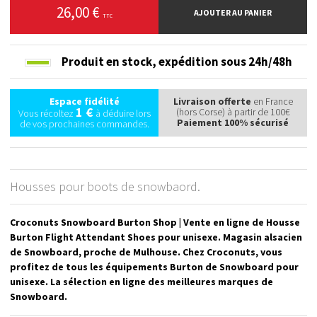
26,00 €
AJOUTER AU PANIER
TTC
Produit en stock,
expédition sous 24h/48h
Espace fidélité
Livraison offerte
en France
1 €
(hors Corse) à partir de 100€
Vous récoltez
à déduire lors
Paiement 100% sécurisé
de vos prochaines commandes.
Housses pour boots de snowbaord.
Croconuts Snowboard Burton Shop | Vente en ligne de Housse
Burton Flight Attendant Shoes pour unisexe. Magasin alsacien
de Snowboard, proche de Mulhouse. Chez Croconuts, vous
profitez de tous les équipements Burton de Snowboard pour
unisexe. La sélection en ligne des meilleures marques de
Snowboard.