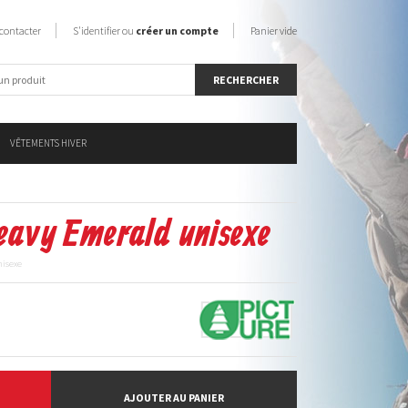
contacter
S'identifier ou
créer un compte
Panier vide
VÊTEMENTS HIVER
Beavy Emerald unisexe
nisexe
AJOUTER AU PANIER