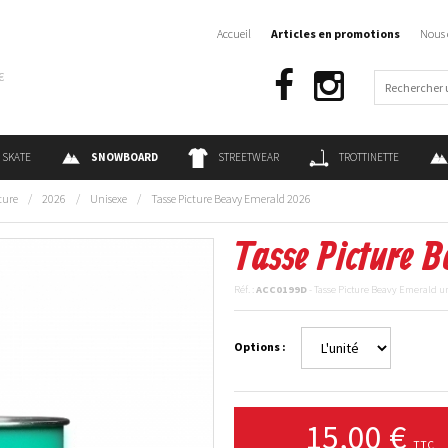
Accueil
Articles en promotions
Nous 
€
SKATE
SNOWBOARD
STREETWEAR
TROTTINETTE
ture
/
2026
/
Unisexe
/
Tasse Picture Beavy Emerald 2026
Tasse Picture 
Réf. :
ACC0199D
- Tasse Picture Beavy Emerald u
Options :
15,00 €
TTC