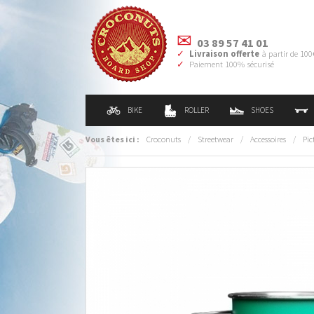
03 89 57 41 01
Livraison offerte
à partir de 100
Paiement 100% sécurisé
BIKE
ROLLER
SHOES
Vous êtes ici :
Croconuts
/
Streetwear
/
Accessoires
/
Pic