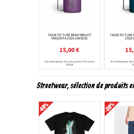
TASSE PICTURE BEAVY BRIGHT
TASSE PICTURE 
MAGENTA 2026 UNISEXE
2026 
15,00 €
15,
Streetwear Accessoires Picture
Streetwear Acc
2026
2
Streetwear, sélection de produits 