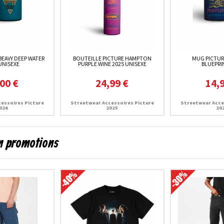
BEAVY DEEP WATER
BOUTEILLE PICTURE HAMPTON
MUG PICTUR
UNISEXE
PURPLE WINE 2025 UNISEXE
BLUEPRI
00 €
24,99 €
14,
essoires Picture
Streetwear Accessoires Picture
Streetwear Acce
026
2025
20
en promotions