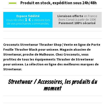
Produit en stock,
expédition sous 24h/48h
Espace fidélité
Livraison offerte
en France
1 €
(hors Corse) à partir de 100€
Vous récoltez
à déduire lors
Paiement 100% sécurisé
de vos prochaines commandes.
Croconuts Streetwear Thrasher Shop | Vente en ligne de Porte
Feuille Thrasher Black pour unisexe. Magasin alsacien de
Streetwear, proche de Mulhouse. Chez Croconuts, vous
profitez de tous les équipements Thrasher de Streetwear
pour unisexe. La sélection en ligne des meilleures marques de
Streetwear.
Streetwear / Accessoires, les produits du
moment