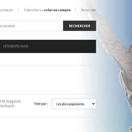
contacter
S'identifier ou
créer un compte
Panier vide
VÊTEMENTS HIVER
t le magasin
Trier par :
terbach :