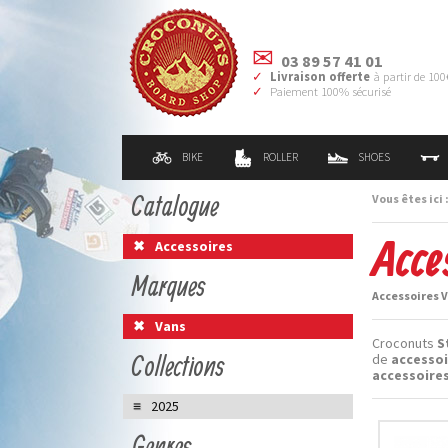
03 89 57 41 01
Livraison offerte
à partir de 100
Paiement 100% sécurisé
BIKE
ROLLER
SHOES
Catalogue
Vous êtes ici 
Acce
Accessoires
Marques
Accessoires V
Vans
Croconuts
S
Collections
de
accessoi
accessoires
2025
Genres