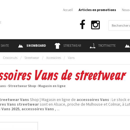
Accueil
Articles en promotions
Nous 
€
SKATE
SNOWBOARD
STREETWEAR
TROTTINETTE
:
Croconuts
/
Streetwear
/
Accessoires
/
Vans
ssoires Vans de streetwear
ans - Streetwear Shop - Magasin en ligne
treetwear Vans
Shop | Magasin en ligne de
accessoires Vans
: Le stock e
res Vans streetwear
sont en Alsace, proche de Mulhouse et Colmar, à Lut
 Vans 2025
,
accessoires Vans
, ...