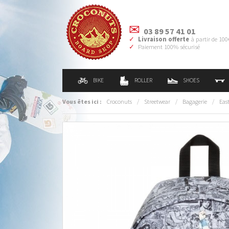
03 89 57 41 01
Livraison offerte
à partir de 100
Paiement 100% sécurisé
BIKE
ROLLER
SHOES
Vous êtes ici :
Croconuts
/
Streetwear
/
Bagagerie
/
Eas