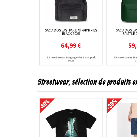
SAC A DOS EASTPAK DAY PAK'R RIBS
SAC A DOS EA
BLACK 2025
BRISTLE 
64,99 €
59,
Streetwear Bagagerie Eastpak
Streetwear Ba
2025
2
Streetwear, sélection de produits 