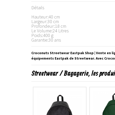
Détails
Hauteur:40 cm
Largeur:30 cm
Profondeur:18 cm
Le Volume:24 Litres
Poids:400 g
Garantie:30 ans
Croconuts Streetwear Eastpak Shop | Vente en li
équipements Eastpak de Streetwear. Avec Crocon
Streetwear / Bagagerie, les produ