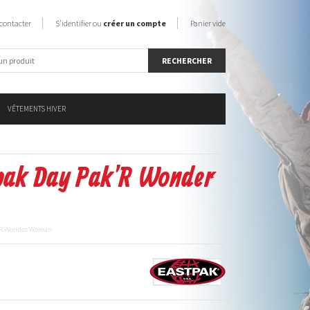
contacter
S'identifier ou
créer un compte
Panier vide
VÊTEMENTS HIVER
tpak Day Pak'R Wonder
k'R Wonder Woman