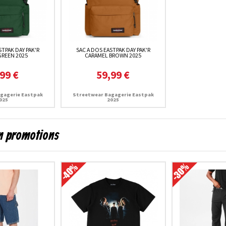
STPAK DAY PAK'R
SAC A DOS EASTPAK DAY PAK'R
GREEN 2025
CARAMEL BROWN 2025
99 €
59,99 €
gagerie Eastpak
Streetwear Bagagerie Eastpak
025
2025
en promotions