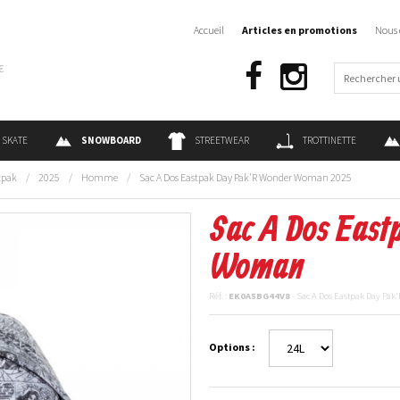
Accueil
Articles en promotions
Nous 
€
SKATE
SNOWBOARD
STREETWEAR
TROTTINETTE
tpak
/
2025
/
Homme
/
Sac A Dos Eastpak Day Pak'R Wonder Woman 2025
Sac A Dos Eas
Woman
Réf. :
EK0A5BG44V8
- Sac A Dos Eastpak Day Pa
Options :