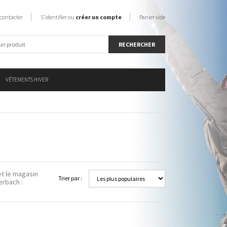
contacter
S'identifier ou
créer un compte
Panier vide
VÊTEMENTS HIVER
et le magasin
Trier par :
erbach :