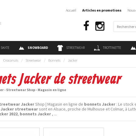
Accueil
Articles en promotions
Nous 
€
SKATE
SNOWBOARD
STREETWEAR
TROTTINETTE
:
Croconuts
/
Streetwear
/
Bonnets
/
Jacker
ets Jacker de streetwear
r - Streetwear Shop - Magasin en ligne
treetwear Jacker
Shop | Magasin en ligne de
bonnets Jacker
: Le stock 
 Jacker streetwear
sont en Alsace, proche de Mulhouse et Colmar, à Lutt
cker 2022
,
bonnets Jacker
, ...