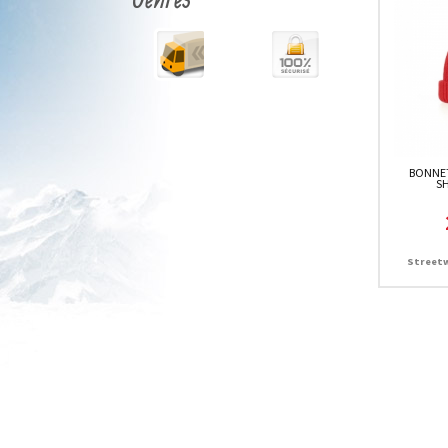
BONNET
S
Streetw