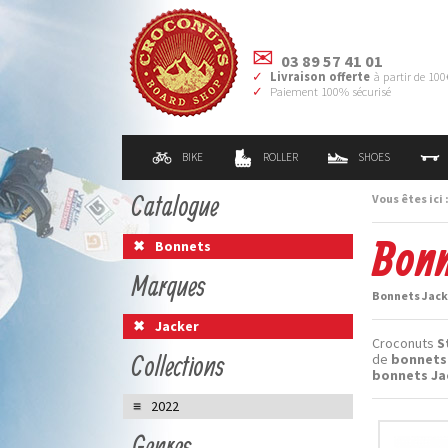
03 89 57 41 01
Livraison offerte
à partir de 100
Paiement 100% sécurisé
BIKE
ROLLER
SHOES
Catalogue
Vous êtes ici 
Bonn
Bonnets
Marques
Bonnets Jacke
Jacker
Croconuts
S
Collections
de
bonnets
bonnets Ja
2022
Genres