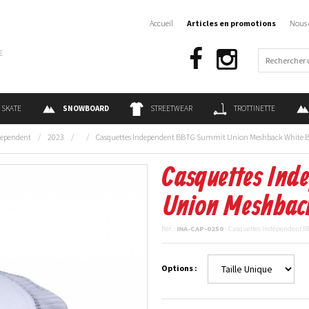
Accueil
Articles en promotions
Nous 
€
SKATE
SNOWBOARD
STREETWEAR
TROTTINETTE
dependent
/
2023
/
/
Casquettes Independent BBTG Summit Union Meshback White B
Casquettes In
Union Meshbac
Réf. :
INA-CAP-0250
- Casquettes Independent 
Options :