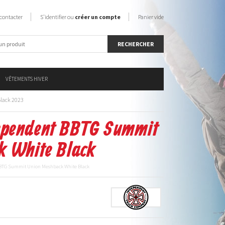
contacter
S'identifier ou
créer un compte
Panier vide
VÊTEMENTS HIVER
lack 2023
dependent BBTG Summit
k White Black
BBTG Summit Union Meshback White Black