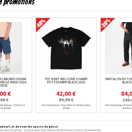
en promotions
 LABORED DENIM
TEE SHIRT WELCOME X HARRY
PANTALON PICTU
 RIDGE WASH 2026
POTTER ARMY BLACK 2026
BLACK
ISEXE
00 €
42,00 €
84,
,00 €
69,99 €
120,
ntalons / Shorts
Streetwear Tee Shirts Welcome
Streetwear Panta
om 2026
2026
Shoes
dsurf, et de tous les sports de glisse
 de sport de glisse - Shop & stock situé proche de Mulhouse, Colmar et Guebwiller