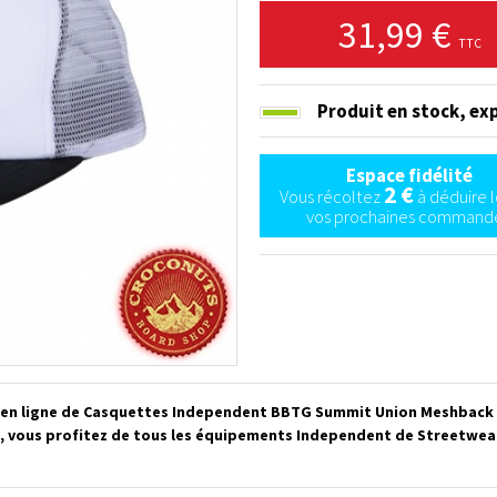
31,99 €
TTC
Produit en stock,
exp
Espace fidélité
2 €
Vous récoltez
à déduire l
vos prochaines commande
en ligne de Casquettes Independent BBTG Summit Union Meshback W
 vous profitez de tous les équipements Independent de Streetwear p