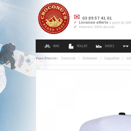
03 89 57 41 01
Livraison offerte
à partir de 100
Paiement 100% sécurisé
BIKE
ROLLER
SHOES
Vous êtes ici :
Croconuts
/
Streetwear
/
Casquettes
/
In