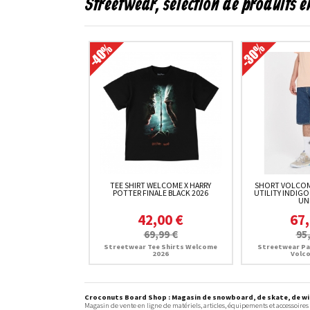
Streetwear, sélection de produits 
TEE SHIRT WELCOME X HARRY
SHORT VOLCOM
POTTER FINALE BLACK 2026
UTILITY INDIGO
UN
42,00 €
67,
69,99 €
95
Streetwear Tee Shirts Welcome
Streetwear Pa
2026
Volc
Croconuts Board Shop : Magasin de snowboard, de skate, de win
Magasin de vente en ligne de matériels, articles, équipements et accessoires