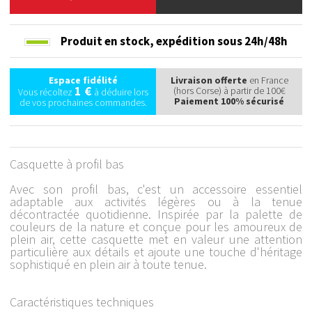
Produit en stock,
expédition sous 24h/48h
Espace fidélité
Livraison offerte
en France
1 €
(hors Corse) à partir de 100€
Vous récoltez
à déduire lors
Paiement 100% sécurisé
de vos prochaines commandes.
Casquette à profil bas
Avec son profil bas, c'est un accessoire essentiel
adaptable aux activités légères ou à la tenue
décontractée quotidienne. Inspirée par la palette de
couleurs de la nature et conçue pour les amoureux de
plein air, cette casquette met en valeur une attention
particulière aux détails et ajoute une touche d'héritage
sophistiqué en plein air à toute tenue.
Caractéristiques techniques