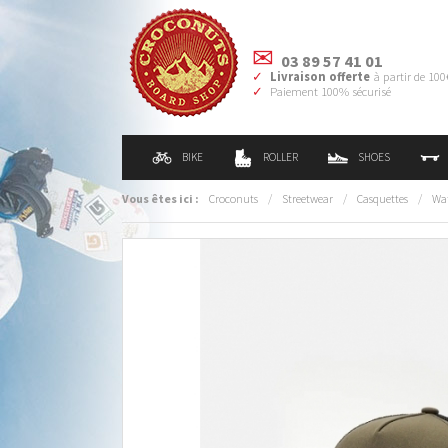
03 89 57 41 01
Livraison offerte
à partir de 100
Paiement 100% sécurisé
BIKE
ROLLER
SHOES
Vous êtes ici :
Croconuts
/
Streetwear
/
Casquettes
/
Wa