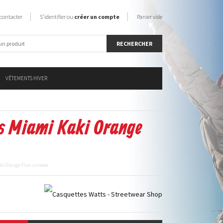
contacter
S'identifier ou
créer un compte
Panier vide
VÊTEMENTS HIVER
s Miami Kaki Orange
ki Orange Fluo unisexe