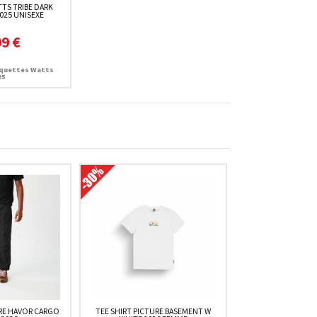
TS TRIBE DARK
025 UNISEXE
99 €
quettes Watts
25
RE HAVOR CARGO
TEE SHIRT PICTURE BASEMENT W