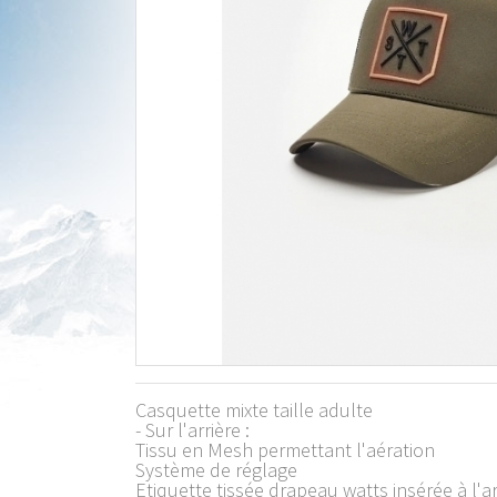
Casquette mixte taille adulte
- Sur l'arrière :
Tissu en Mesh permettant l'aération
Système de réglage
Etiquette tissée drapeau watts insérée à l'a