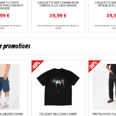
 WATTS TOKYO
CASQUETTE WATTS MIAMI NOIR
CASQUETTE WAT
E PEACH INFINITY
ORANGE FLUO 2026 UNISEXE
IRON BLACK 2
UNISEXE
99 €
39,99 €
39,
asquettes Watts
Streetwear Casquettes Watts
Streetwear Cas
026
2026
20
en promotions
 LABORED DENIM
TEE SHIRT WELCOME X HARRY
PANTALON PICTU