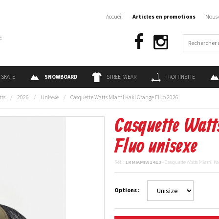
Accueil
Articles en promotions
Nous 
€
SKATE
SNOWBOARD
STREETWEAR
TROTTINETTE
tts
/
2026
/
Unisexe
/
Casquette Watts Miami Kaki Orange Fluo 2026
Casquette Watt
Fluo unisexe
Réf. :
1RMIAMIW1413
- Casquette Watts Miami Ka
Options :