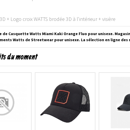
3D + Logo croix WATTS brodée 3D à l'intérieur + visière
e de Casquette Watts Miami Kaki Orange Fluo pour unisexe. Magasin
ements Watts de Streetwear pour unisexe. La sélection en ligne des
uits du moment