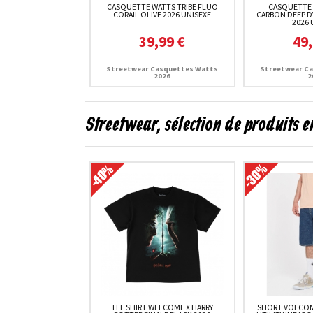
CASQUETTE WATTS TRIBE FLUO
CASQUETTE
CORAIL OLIVE 2026 UNISEXE
CARBON DEEP DY
2026 
39,99 €
49,
Streetwear Casquettes Watts
Streetwear C
2026
2
Streetwear, sélection de produits 
TEE SHIRT WELCOME X HARRY
SHORT VOLCOM