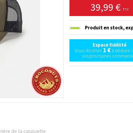
39,99 €
TTC
Produit en stock,
exp
Espace fidélité
1 €
Vous récoltez
à déduire l
vos prochaines commande
rrière de la casquette