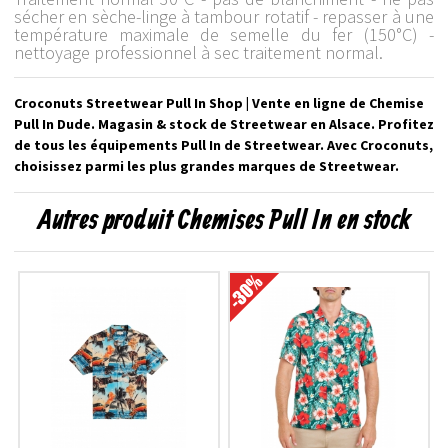
sécher en sèche-linge à tambour rotatif - repasser à une
température maximale de semelle du fer (150°C) -
nettoyage professionnel à sec traitement normal.
Croconuts Streetwear Pull In Shop | Vente en ligne de Chemise
Pull In Dude. Magasin & stock de Streetwear en Alsace. Profitez
de tous les équipements Pull In de Streetwear. Avec Croconuts,
choisissez parmi les plus grandes marques de Streetwear.
Autres produit Chemises Pull In en stock