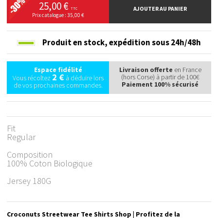
25,00 €
AJOUTER AU PANIER
TTC
Prix catalogue : 35,00 €
Produit en stock,
expédition sous 24h/48h
Espace fidélité
Livraison offerte
en France
2 €
(hors Corse) à partir de 100€
Vous récoltez
à déduire lors
Paiement 100% sécurisé
de vos prochaines commandes.
Fit
Regular
Composition
100% Coton Biologique
Jersey 180G
Croconuts Streetwear Tee Shirts Shop | Profitez de la