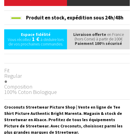
Produit en stock,
expédition sous 24h/48h
Espace fidélité
Livraison offerte
en France
1 €
(hors Corse) à partir de 100€
Vous récoltez
à déduire lors
Paiement 100% sécurisé
de vos prochaines commandes.
Fit
Regular
●
Composition
100% Coton Biologique
Croconuts Streetwear Picture Shop | Vente en ligne de Tee
Shirt Picture Authentic Bright Marenta. Magasin & stock de
Streetwear en Alsace. Profitez de tous les équipements
Picture de Streetwear. Avec Croconuts, choisissez parmi les
plus grandes marques de Streetwear.