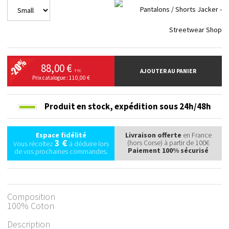
88,00 €
AJOUTER AU PANIER
TTC
Prix catalogue : 110,00 €
Produit en stock,
expédition sous 24h/48h
Espace fidélité
Livraison offerte
en France
3 €
(hors Corse) à partir de 100€
Vous récoltez
à déduire lors
Paiement 100% sécurisé
de vos prochaines commandes.
Composition
100% Coton
Description