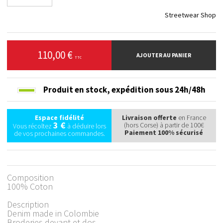
110,00 €
AJOUTER AU PANIER
TTC
Produit en stock,
expédition sous 24h/48h
Espace fidélité
Livraison offerte
en France
3 €
(hors Corse) à partir de 100€
Vous récoltez
à déduire lors
Paiement 100% sécurisé
de vos prochaines commandes.
Composition
100% Coton
Description
Denim made in Colombie
Broderies devant et dos