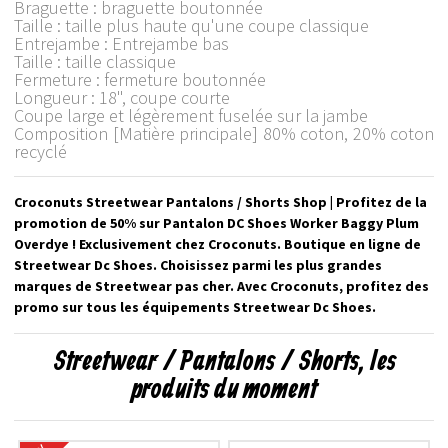
Braguette : braguette boutonnée
Taille : taille plus haute qu'une coupe classique
Entrejambe : Entrejambe bas
Taille : taille classique
Fermeture : fermeture boutonnée
Longueur : 18", coupe courte
Coupe large et légèrement fuselée sur la jambe
Composition [Matière principale] 80% coton, 20% coton
recyclé
Croconuts Streetwear Pantalons / Shorts Shop | Profitez de la
promotion de 50% sur Pantalon DC Shoes Worker Baggy Plum
Overdye ! Exclusivement chez Croconuts. Boutique en ligne de
Streetwear Dc Shoes. Choisissez parmi les plus grandes
marques de Streetwear pas cher. Avec Croconuts, profitez des
promo sur tous les équipements Streetwear Dc Shoes.
Streetwear / Pantalons / Shorts, les
produits du moment