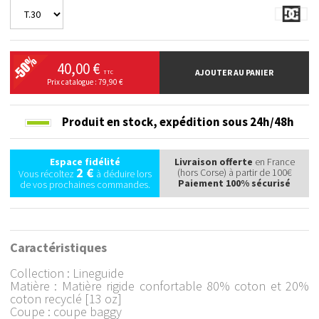
40,00 €
AJOUTER AU PANIER
TTC
Prix catalogue : 79,90 €
Produit en stock,
expédition sous 24h/48h
Espace fidélité
Livraison offerte
en France
2 €
(hors Corse) à partir de 100€
Vous récoltez
à déduire lors
Paiement 100% sécurisé
de vos prochaines commandes.
Caractéristiques
Collection : Lineguide
Matière : Matière rigide confortable 80% coton et 20%
coton recyclé [13 oz]
Coupe : coupe baggy