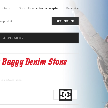
contacter
S'identifier ou
créer un compte
Panier vide
VÊTEMENTS HIVER
s Baggy Denim Stone
y Denim Stone Indigo