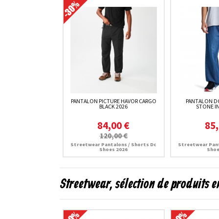
PANTALON PICTURE HAVOR CARGO
PANTALON D
BLACK 2026
STONE I
84,00 €
85,
120,00 €
Streetwear Pantalons / Shorts Dc
Streetwear Pant
Shoes 2026
Shoe
Streetwear, sélection de produits 