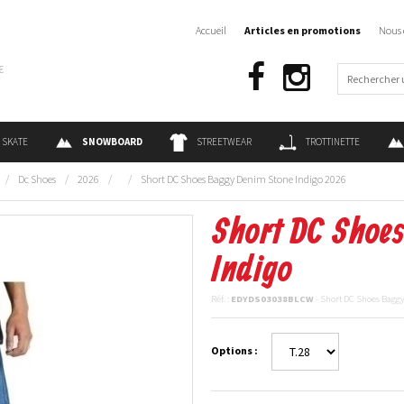
Accueil
Articles en promotions
Nous 
€
SKATE
SNOWBOARD
STREETWEAR
TROTTINETTE
/
Dc Shoes
/
2026
/
/
Short DC Shoes Baggy Denim Stone Indigo 2026
Short DC Shoe
Indigo
Réf. :
EDYDS03038BLCW
- Short DC Shoes Bagg
Options :