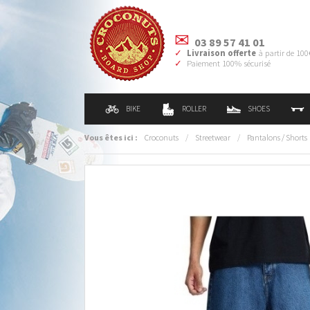
03 89 57 41 01
Livraison offerte
à partir de 100
Paiement 100% sécurisé
BIKE
ROLLER
SHOES
Vous êtes ici :
Croconuts
/
Streetwear
/
Pantalons / Shorts