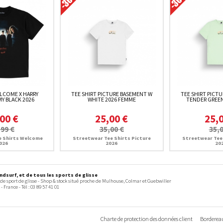
ELCOME X HARRY
TEE SHIRT PICTURE BASEMENT W
TEE SHIRT PICT
Y BLACK 2026
WHITE 2026 FEMME
TENDER GREEN
00 €
25,00 €
25,
,99 €
35,00 €
35,0
e Shirts Welcome
Streetwear Tee Shirts Picture
Streetwear Tee 
026
2026
20
dsurf, et de tous les sports de glisse
 de sport de glisse - Shop & stock situé proche de Mulhouse, Colmar et Guebwiller
-
France
- Tél :
03 89 57 41 01
Charte de protection des données client
Bordereau