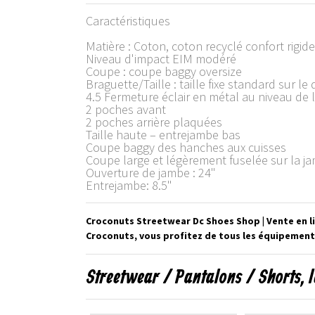
Caractéristiques
Matière : Coton, coton recyclé confort rigide
Niveau d'impact EIM modéré
Coupe : coupe baggy oversize
Braguette/Taille : taille fixe standard sur le
4.5 Fermeture éclair en métal au niveau de 
2 poches avant
2 poches arrière plaquées
Taille haute – entrejambe bas
Coupe baggy des hanches aux cuisses
Coupe large et légèrement fuselée sur la j
Ouverture de jambe : 24"
Entrejambe: 8.5"
Croconuts Streetwear Dc Shoes Shop | Vente en l
Croconuts, vous profitez de tous les équipement
Streetwear / Pantalons / Shorts, 