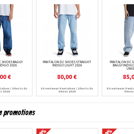
C SHOES BAGGY
PANTALON DC SHOES STRAIGHT
PANTALON DC 
NDIGO 2026
INDIGO LIGHT 2026
BAGGY INDIGO
UNIS
00 €
80,00 €
85,
alons / Shorts Dc
Streetwear Pantalons / Shorts Dc
Streetwear Panta
s 2026
Shoes 2026
Shoes
en promotions