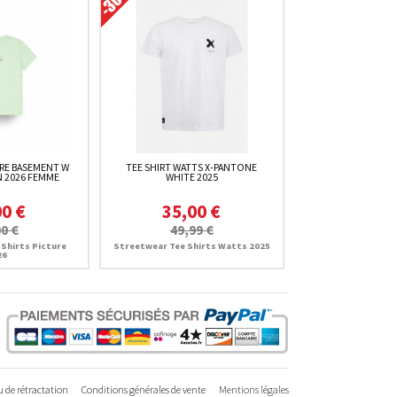
URE BASEMENT W
TEE SHIRT WATTS X-PANTONE
 2026 FEMME
WHITE 2025
00 €
35,00 €
0 €
49,99 €
Shirts Picture
Streetwear Tee Shirts Watts 2025
26
 de rétractation
Conditions générales de vente
Mentions légales