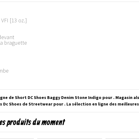
 VFI [13 oz.]
 devant
la braguette
ambe
igne de Short DC Shoes Baggy Denim Stone Indigo pour . Magasin al
s Dc Shoes de Streetwear pour . La sélection en ligne des meilleur
les produits du moment