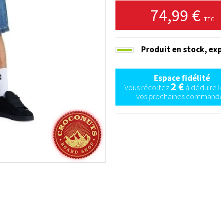
74,99 €
TTC
Produit en stock,
exp
Espace fidélité
2 €
Vous récoltez
à déduire l
vos prochaines commande