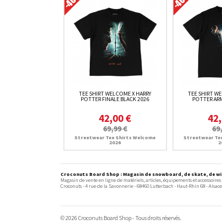
TEE SHIRT WELCOME X HARRY
TEE SHIRT W
POTTER FINALE BLACK 2026
POTTER ARM
42,00 €
42,
69,99 €
69
Streetwear Tee Shirts Welcome
Streetwear Te
2026
2
Croconuts Board Shop : Magasin de snowboard, de skate, de win
Magasin de vente en ligne de matériels, articles, équipements et accessoires
Croconuts -
4 rue de la Savonnerie
-
68460
Lutterbach
- Haut-Rhin 68 -
Alsace
© 2026 Croconuts Board Shop - Tous droits réservés.