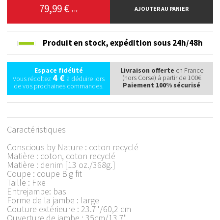
79,99 €
AJOUTER AU PANIER
TTC
Produit en stock,
expédition sous 24h/48h
Espace fidélité
Livraison offerte
en France
4 €
(hors Corse) à partir de 100€
Vous récoltez
à déduire lors
Paiement 100% sécurisé
de vos prochaines commandes.
Caractéristiques
Conscious by Nature : coton recyclé
Matière : coton, coton recyclé
Matière : denim [13 oz./368g.]
Coupe : coupe Big fit
Taille : Fixe
Entrejambe: bas
Forme de la jambe : large
Couture extérieure : 23.7"/60,2 cm
Ouverture de jambe : 35cm/13.7"