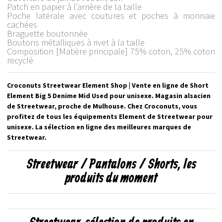
Patch en papier à l’arrière de la taille
Poche latérale avec coutures et poches à monnaie
cachées
Braguette boutonnée
Boutons métalliques à rivet à la taille
Composition [Matière principale] 75% coton, 25% coton
recyclé
Croconuts Streetwear Element Shop | Vente en ligne de Short
Element Big 5 Denime Mid Used pour unisexe. Magasin alsacien
de Streetwear, proche de Mulhouse. Chez Croconuts, vous
profitez de tous les équipements Element de Streetwear pour
unisexe. La sélection en ligne des meilleures marques de
Streetwear.
Streetwear / Pantalons / Shorts, les
produits du moment