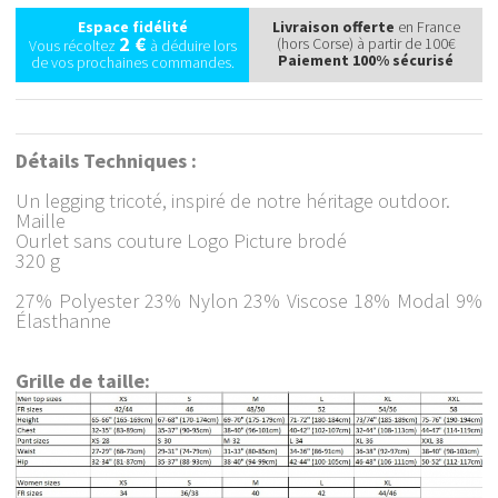
Espace fidélité
Livraison offerte
en France
2 €
(hors Corse) à partir de 100€
Vous récoltez
à déduire lors
Paiement 100% sécurisé
de vos prochaines commandes.
Détails Techniques :
Un legging tricoté, inspiré de notre héritage outdoor.
Maille
Ourlet sans couture Logo Picture brodé
320 g
27% Polyester 23% Nylon 23% Viscose 18% Modal 9%
Élasthanne
Grille de taille: