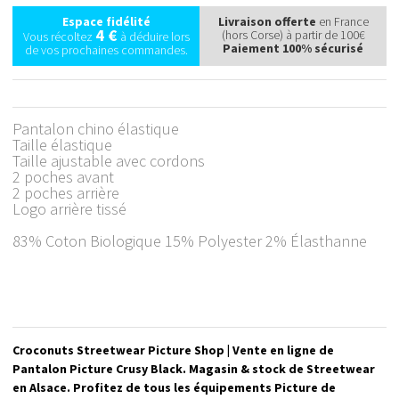
Espace fidélité
Livraison offerte
en France
4 €
(hors Corse) à partir de 100€
Vous récoltez
à déduire lors
Paiement 100% sécurisé
de vos prochaines commandes.
Pantalon chino élastique
Taille élastique
Taille ajustable avec cordons
2 poches avant
2 poches arrière
Logo arrière tissé
83% Coton Biologique 15% Polyester 2% Élasthanne
Croconuts Streetwear Picture Shop | Vente en ligne de
Pantalon Picture Crusy Black. Magasin & stock de Streetwear
en Alsace. Profitez de tous les équipements Picture de