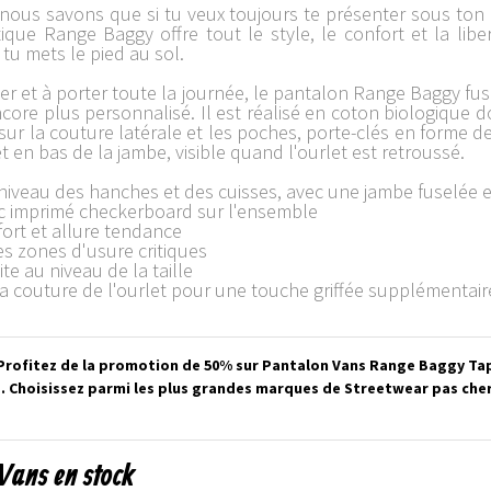
ous savons que si tu veux toujours te présenter sous ton 
stique Range Baggy offre tout le style, le confort et la l
tu mets le pied au sol.
ler et à porter toute la journée, le pantalon Range Baggy fus
re plus personnalisé. Il est réalisé en coton biologique do
r la couture latérale et les poches, porte-clés en forme de V
t en bas de la jambe, visible quand l'ourlet est retroussé.
niveau des hanches et des cuisses, avec une jambe fuselée e
ec imprimé checkerboard sur l'ensemble
onfort et allure tendance
es zones d'usure critiques
ite au niveau de la taille
la couture de l'ourlet pour une touche griffée supplémentair
Profitez de la promotion de 50% sur Pantalon Vans Range Baggy Tape
. Choisissez parmi les plus grandes marques de Streetwear pas cher
Vans en stock