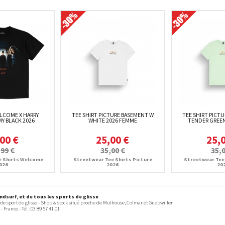
ELCOME X HARRY
TEE SHIRT PICTURE BASEMENT W
TEE SHIRT PICT
Y BLACK 2026
WHITE 2026 FEMME
TENDER GREEN
00 €
25,00 €
25,
,99 €
35,00 €
35,0
e Shirts Welcome
Streetwear Tee Shirts Picture
Streetwear Tee 
026
2026
20
dsurf, et de tous les sports de glisse
 de sport de glisse - Shop & stock situé proche de Mulhouse, Colmar et Guebwiller
-
France
- Tél :
03 89 57 41 01