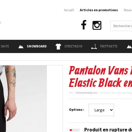
Accueil
Articles en promotions
Nous 
€
SKATE
SNOWBOARD
STREETWEAR
TROTTINETTE
Pantalon Vans
Elastic Black e
Réf. :
VN00000DBLK1
- Pantalon Vans Range Bag
Options :
Produit en rupture d