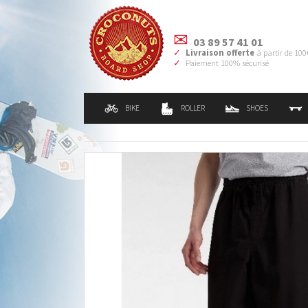
03 89 57 41 01
Livraison offerte
à partir de 100
Paiement 100% sécurisé
BIKE
ROLLER
SHOES