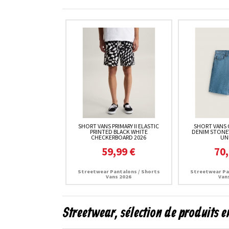
SHORT VANS PRIMARY II ELASTIC
SHORT VANS 
PRINTED BLACK WHITE
DENIM STONE
CHECKERBOARD 2026
UN
59,99 €
70,
Streetwear Pantalons / Shorts
Streetwear Pa
Vans 2026
Van
Streetwear, sélection de produits 