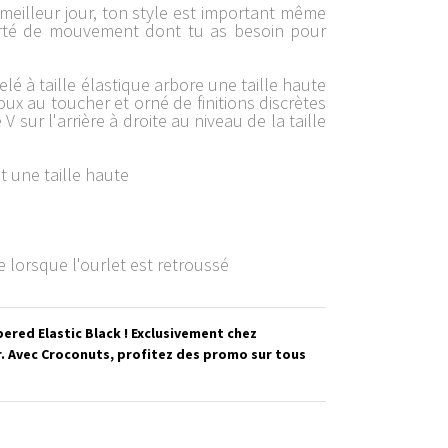
meilleur jour, ton style est important même
iberté de mouvement dont tu as besoin pour
elé à taille élastique arbore une taille haute
ux au toucher et orné de finitions discrètes
 sur l'arrière à droite au niveau de la taille
t une taille haute
e lorsque l'ourlet est retroussé
red Elastic Black ! Exclusivement chez
. Avec Croconuts, profitez des promo sur tous