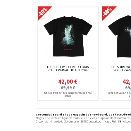
TEE SHIRT WELCOME X HARRY
TEE SHIRT W
POTTER FINALE BLACK 2026
POTTER ARM
42,00 €
42,
69,99 €
69
Streetwear Tee Shirts Welcome
Streetwear Te
2026
2
Croconuts Board Shop : Magasin de snowboard, de skate, de win
Magasin de vente en ligne de matériels, articles, équipements et accessoires
Croconuts -
4 rue de la Savonnerie
-
68460
Lutterbach
- Haut-Rhin 68 -
Alsace