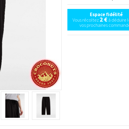
Espace fidélité
2 €
Vous récoltez
à déduire l
vos prochaines commande