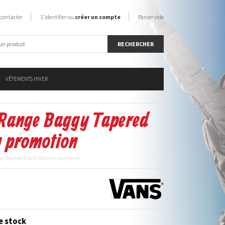
contacter
S'identifier ou
créer un compte
Panier vide
VÊTEMENTS HIVER
 Range Baggy Tapered
n promotion
gy Tapered Elastic Black en promotion
e stock