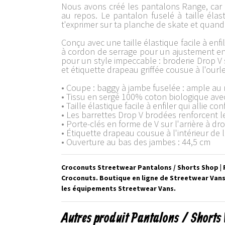
Nous avons créé les pantalons Range, car n
au repos. Le pantalon fuselé à taille éla
t'exprimer sur ta planche de skate et quand 
Conçu avec une taille élastique facile à enfi
à cordon de serrage pour un ajustement enco
pour un style impeccable : broderie Drop V su
et étiquette drapeau griffée cousue à l'ourle
• Coupe : baggy à jambe fuselée : ample au 
• Tissu en sergé 100% coton biologique av
• Taille élastique facile à enfiler qui allie c
• Les barrettes Drop V brodées renforcent l
• Porte-clés en forme de V sur l'arrière à dro
• Étiquette drapeau cousue à l'intérieur de 
• Ouverture au bas des jambes : 44,5 cm
Croconuts Streetwear Pantalons / Shorts Shop | 
Croconuts. Boutique en ligne de Streetwear Vans
les équipements Streetwear Vans.
Autres produit Pantalons / Shorts 