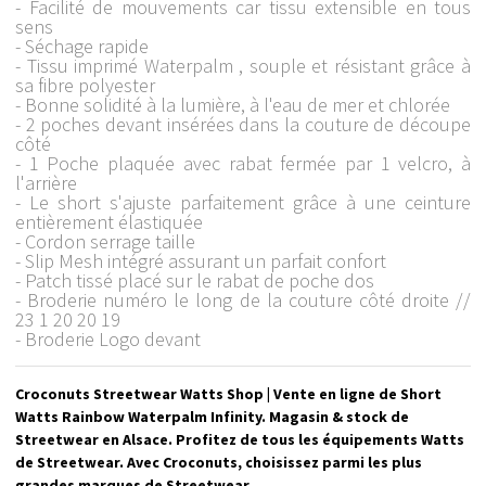
- Facilité de mouvements car tissu extensible en tous
sens
- Séchage rapide
- Tissu imprimé Waterpalm , souple et résistant grâce à
sa fibre polyester
- Bonne solidité à la lumière, à l'eau de mer et chlorée
- 2 poches devant insérées dans la couture de découpe
côté
- 1 Poche plaquée avec rabat fermée par 1 velcro, à
l'arrière
- Le short s'ajuste parfaitement grâce à une ceinture
entièrement élastiquée
- Cordon serrage taille
- Slip Mesh intégré assurant un parfait confort
- Patch tissé placé sur le rabat de poche dos
- Broderie numéro le long de la couture côté droite //
23 1 20 20 19
- Broderie Logo devant
Croconuts Streetwear Watts Shop | Vente en ligne de Short
Watts Rainbow Waterpalm Infinity. Magasin & stock de
Streetwear en Alsace. Profitez de tous les équipements Watts
de Streetwear. Avec Croconuts, choisissez parmi les plus
grandes marques de Streetwear.