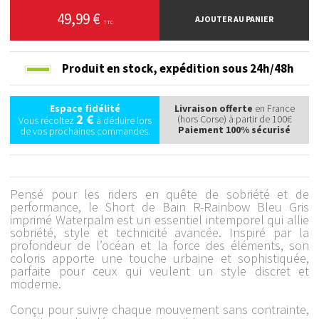
49,99 €
AJOUTER AU PANIER
TTC
Produit en stock,
expédition sous 24h/48h
Espace fidélité
Livraison offerte
en France
2 €
(hors Corse) à partir de 100€
Vous récoltez
à déduire lors
Paiement 100% sécurisé
de vos prochaines commandes.
Pensé pour les riders en quête de sobriété et de
performance, le Short de Bain R-Rainbow Bleu Gris
imprimé Waterpalm est un essentiel intemporel qui allie
sobriété, style et technicité avancée. Inspiré par la
profondeur de l’océan et la force des éléments, son
coloris apporte une touche urbaine et sophistiquée,
parfaite pour ceux qui veulent un style discret et
moderne.
Conçu pour suivre chaque mouvement sans contrainte,