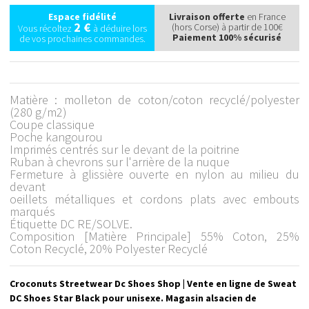
Espace fidélité
Livraison offerte
en France
2 €
(hors Corse) à partir de 100€
Vous récoltez
à déduire lors
Paiement 100% sécurisé
de vos prochaines commandes.
Matière : molleton de coton/coton recyclé/polyester
(280 g/m2)
Coupe classique
Poche kangourou
Imprimés centrés sur le devant de la poitrine
Ruban à chevrons sur l'arrière de la nuque
Fermeture à glissière ouverte en nylon au milieu du
devant
oeillets métalliques et cordons plats avec embouts
marqués
Étiquette DC RE/SOLVE.
Composition [Matière Principale] 55% Coton, 25%
Coton Recyclé, 20% Polyester Recyclé
Croconuts Streetwear Dc Shoes Shop | Vente en ligne de Sweat
DC Shoes Star Black pour unisexe. Magasin alsacien de