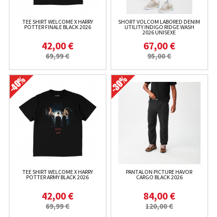
TEE SHIRT WELCOME X HARRY
SHORT VOLCOM LABORED DENIM
POTTER FINALE BLACK 2026
UTILITY INDIGO RIDGE WASH
2026 UNISEXE
42,00 €
67,00 €
69,99 €
95,00 €
TEE SHIRT WELCOME X HARRY
PANTALON PICTURE HAVOR
POTTER ARMY BLACK 2026
CARGO BLACK 2026
42,00 €
84,00 €
69,99 €
120,00 €