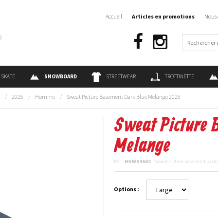
Accueil
Articles en promotions
Nous 
€
SKATE
SNOWBOARD
STREETWEAR
TROTTINETTE
/
2025
/
Homme
/
Sweat Picture Basement Dark Blue Melange 2025
Sweat Picture 
Melange
Réf. :
MSW0466C
- Sweat Picture Basement Dark
Options :