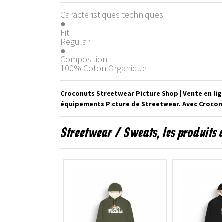
Caractéristiques techniques
●
Fit
Regular
●
Composition
100% Coton Organique
Croconuts Streetwear Picture Shop | Vente en li
équipements Picture de Streetwear. Avec Croconu
Streetwear / Sweats, les produits