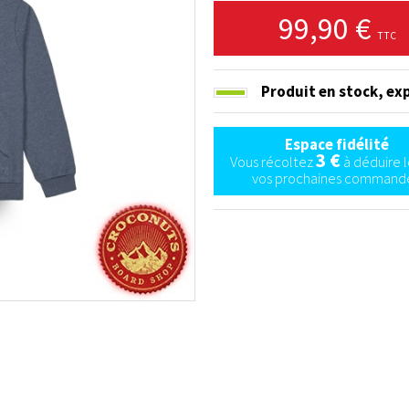
99,90 €
TTC
Produit en stock,
exp
Espace fidélité
3 €
Vous récoltez
à déduire l
vos prochaines commande