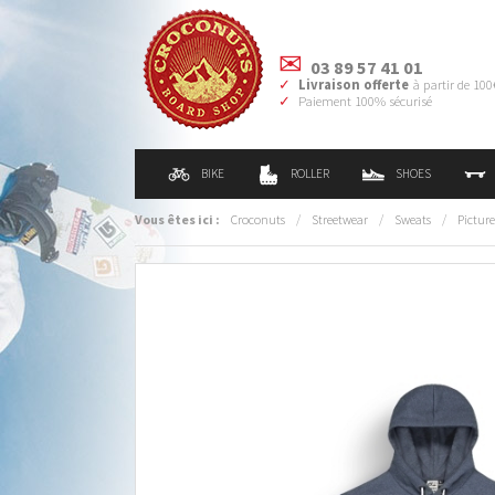
03 89 57 41 01
Livraison offerte
à partir de 100
Paiement 100% sécurisé
BIKE
ROLLER
SHOES
Vous êtes ici :
Croconuts
/
Streetwear
/
Sweats
/
Picture