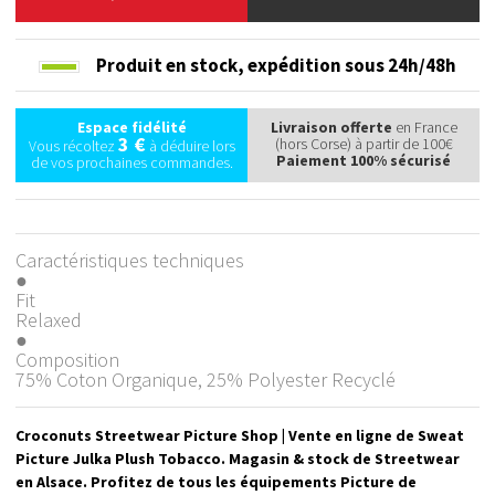
Produit en stock,
expédition sous 24h/48h
Espace fidélité
Livraison offerte
en France
3 €
(hors Corse) à partir de 100€
Vous récoltez
à déduire lors
Paiement 100% sécurisé
de vos prochaines commandes.
Caractéristiques techniques
●
Fit
Relaxed
●
Composition
75% Coton Organique, 25% Polyester Recyclé
Croconuts Streetwear Picture Shop | Vente en ligne de Sweat
Picture Julka Plush Tobacco. Magasin & stock de Streetwear
en Alsace. Profitez de tous les équipements Picture de