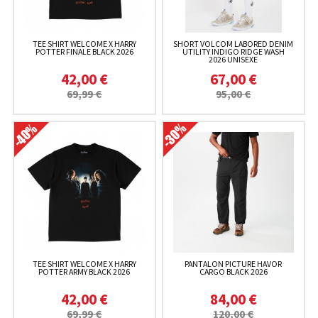
TEE SHIRT WELCOME X HARRY
SHORT VOLCOM LABORED DENIM
POTTER FINALE BLACK 2026
UTILITY INDIGO RIDGE WASH
2026 UNISEXE
42,00 €
67,00 €
69,99 €
95,00 €
TEE SHIRT WELCOME X HARRY
PANTALON PICTURE HAVOR
POTTER ARMY BLACK 2026
CARGO BLACK 2026
42,00 €
84,00 €
69,99 €
120,00 €