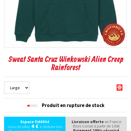
Sweat Santa Cruz Winkowski Alien Creep
Rainforest
Produit en rupture de stock
Espace fidélité
Livraison offerte
en France
4 €
(hors Corse) à partir de 100€
Vous récoltez
à déduire lors
Paiement 100% sécurisé