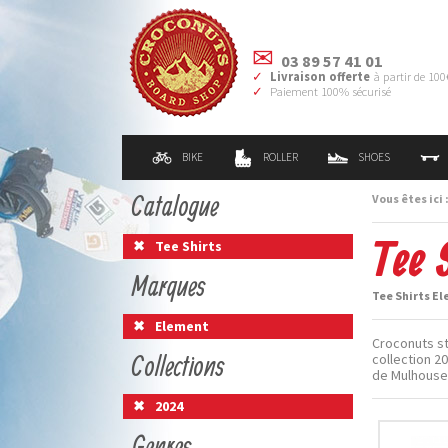
03 89 57 41 01
Livraison offerte
à partir de 100
Paiement 100% sécurisé
BIKE
ROLLER
SHOES
Catalogue
Vous êtes ici 
Tee 
Tee Shirts
Marques
Tee Shirts El
Element
Croconuts st
Collections
collection 2
de Mulhouse
2024
Genres