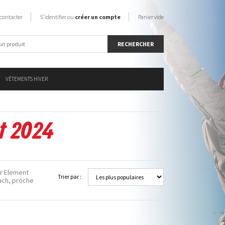
contacter
S'identifier ou
créer un compte
Panier vide
VÊTEMENTS HIVER
nt 2024
ar Element
Trier par :
bach, proche