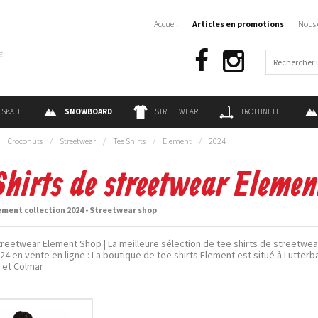
Accueil
Articles en promotions
Nous 
€
SKATE
SNOWBOARD
STREETWEAR
TROTTINETTE
:
Croconuts
/
Streetwear
/
Tee Shirts
/
Element
/
2024
Shirts de streetwear Eleme
ement collection 2024 - Streetwear shop
reetwear Element Shop | La meilleure sélection de tee shirts de streetwe
024 en vente en ligne : La boutique de tee shirts Element est situé à Lutter
 et Colmar