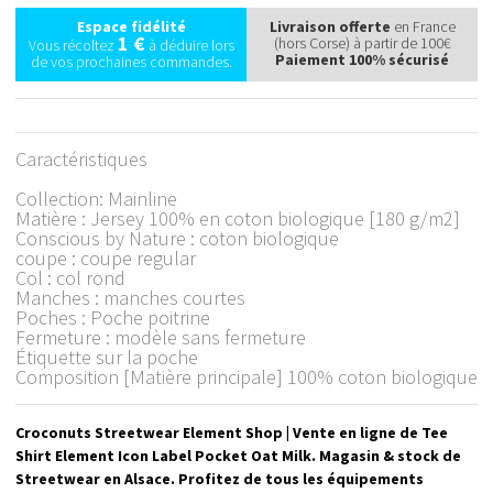
Espace fidélité
Livraison offerte
en France
1 €
(hors Corse) à partir de 100€
Vous récoltez
à déduire lors
Paiement 100% sécurisé
de vos prochaines commandes.
Caractéristiques
Collection: Mainline
Matière : Jersey 100% en coton biologique [180 g/m2]
Conscious by Nature : coton biologique
coupe : coupe regular
Col : col rond
Manches : manches courtes
Poches : Poche poitrine
Fermeture : modèle sans fermeture
Étiquette sur la poche
Composition [Matière principale] 100% coton biologique
Croconuts Streetwear Element Shop | Vente en ligne de Tee
Shirt Element Icon Label Pocket Oat Milk. Magasin & stock de
Streetwear en Alsace. Profitez de tous les équipements