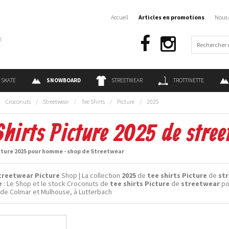
Accueil
Articles en promotions
Nous 
€
SKATE
SNOWBOARD
STREETWEAR
TROTTINETTE
:
Croconuts
/
Streetwear
/
Tee Shirts
/
Picture
/
2025
Shirts Picture 2025 de str
cture 2025 pour homme - shop de Streetwear
treetwear Picture
Shop | La collection
2025
de
tee shirts Picture
de
st
e
: Le Shop et le stock Croconuts de
tee shirts Picture
de
streetwear
po
de Colmar et Mulhouse, à Lutterbach