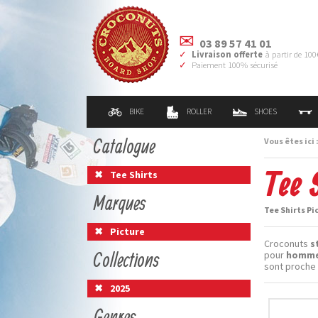
03 89 57 41 01
Livraison offerte
à partir de 100
Paiement 100% sécurisé
BIKE
ROLLER
SHOES
Catalogue
Vous êtes ici 
Tee 
Tee Shirts
Marques
Tee Shirts Pi
Picture
Croconuts
s
Collections
pour
homm
sont proche 
2025
Genres