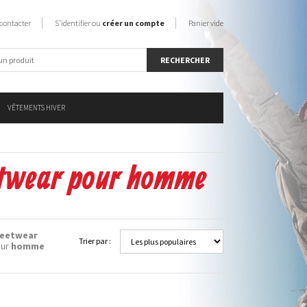
contacter
S'identifier ou
créer un compte
Panier vide
VÊTEMENTS HIVER
eetwear pour homme
reetwear
Trier par :
ur
homme