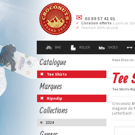
03 89 57 41 01
Livraison offerte
à partir de 100
Paiement 100% sécurisé
BIKE
ROLLER
SHOES
Catalogue
Vous êtes ici 
Tee 
Tee Shirts
Marques
Tee Shirts Ri
Ripndip
Croconuts
S
Collections
magasin de
Lutterbach :
2024
Genres