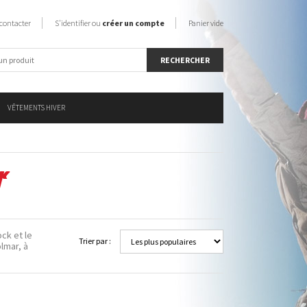
contacter
S'identifier ou
créer un compte
Panier vide
VÊTEMENTS HIVER
r
ock et le
Trier par :
lmar, à