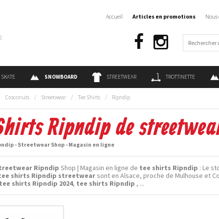
Accueil
Articles en promotions
Nous 
€
SKATE
SNOWBOARD
STREETWEAR
TROTTINETTE
:
Croconuts
/
Streetwear
/
Tee Shirts
/
Ripndip
Shirts Ripndip de streetwea
pndip - Streetwear Shop - Magasin en ligne
treetwear Ripndip
Shop | Magasin en ligne de
tee shirts Ripndip
: Le st
tee shirts Ripndip streetwear
sont en Alsace, proche de Mulhouse et Co
tee shirts Ripndip 2024
,
tee shirts Ripndip
, ...