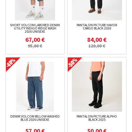
SHORT VOLCOM LABORED DENIM
PANTALON PICTURE HAVOR
UTILITY INDIGO RIDGE WASH
CARGO BLACK 2026
2026 UNISEXE
67,00 €
84,00 €
95,00 €
120,00 €
DENIM VOLCOM BILLOW WASHED
PANTALON PICTURE ALPHO
BLUE 2026 UNISEXE
BLACK 2025
57,00 €
50,00 €