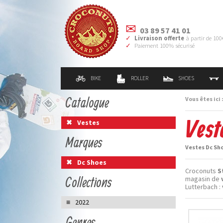
03 89 57 41 01
Livraison offerte
à partir de 100
Paiement 100% sécurisé
BIKE
ROLLER
SHOES
Catalogue
Vous êtes ici 
Vest
Vestes
Marques
Vestes Dc Sho
Dc Shoes
Croconuts
S
Collections
magasin de
Lutterbach :
2022
Genres