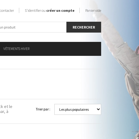
contacter
S'identifier ou
créer un compte
Panier vide
VÊTEMENTS HIVER
ck et le
Trier par :
ar, à