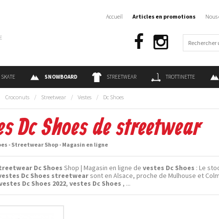
Accueil
Articles en promotions
Nous 
€
SKATE
SNOWBOARD
STREETWEAR
TROTTINETTE
:
Croconuts
/
Streetwear
/
Vestes
/
Dc Shoes
es Dc Shoes de streetwear
es - Streetwear Shop - Magasin en ligne
treetwear Dc Shoes
Shop | Magasin en ligne de
vestes Dc Shoes
: Le sto
vestes Dc Shoes streetwear
sont en Alsace, proche de Mulhouse et Colm
vestes Dc Shoes 2022
,
vestes Dc Shoes
, ...