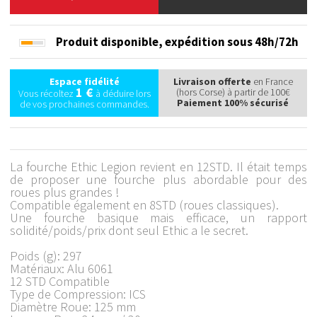
Produit disponible,
expédition sous 48h/72h
Espace fidélité
Livraison offerte
en France
1 €
(hors Corse) à partir de 100€
Vous récoltez
à déduire lors
Paiement 100% sécurisé
de vos prochaines commandes.
La fourche Ethic Legion revient en 12STD. Il était temps
de proposer une fourche plus abordable pour des
roues plus grandes !
Compatible également en 8STD (roues classiques).
Une fourche basique mais efficace, un rapport
solidité/poids/prix dont seul Ethic a le secret.
Poids (g): 297
Matériaux: Alu 6061
12 STD Compatible
Type de Compression: ICS
Diamètre Roue: 125 mm