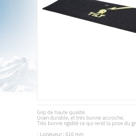
Grip de haute qualité.
Grain durable, et très bonne accroche.
Très bonne rigidité ce qui rend la pose du gr
- Longueur : 610 mm