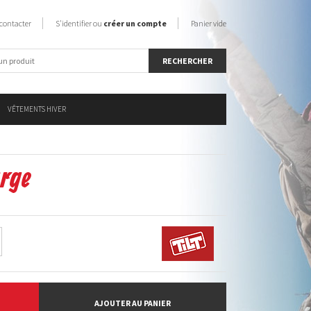
contacter
S'identifier ou
créer un compte
Panier vide
VÊTEMENTS HIVER
arge
AJOUTER AU PANIER