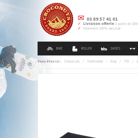
03 89 57 41 01
Livraison offerte
à partir de 100
Paiement 100% sécurisé
BIKE
ROLLER
SHOES
Vous êtes ici :
Croconuts
/
Trottinette
/
Grip
/
Tilt
/