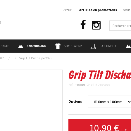
Accueil
Articles en promotions
Nous 
€
SKATE
SNOWBOARD
STREETWEAR
TROTTINETTE
2023
/
/
Grip Tilt Discharge 2023
Grip Tilt Disch
Réf. :
TIGRDI
- Grip Tilt Discharge
Options :
10,90 €
TTC