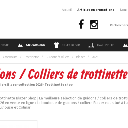
Accueil
Articles en promotions
Nous 
€
SKATE
SNOWBOARD
STREETWEAR
TROTTINETTE
:
Croconuts
/
Trottinette
/
Guidons / Colliers
/
Blazer
/
2026
ons / Colliers de trottinett
liers Blazer collection 2026 - Trottinette shop
ttinette Blazer Shop | La meilleure sélection de guidons / colliers de trott
26 en vente en ligne : La boutique de guidons / colliers Blazer est situé à L
ulhouse et Colmar