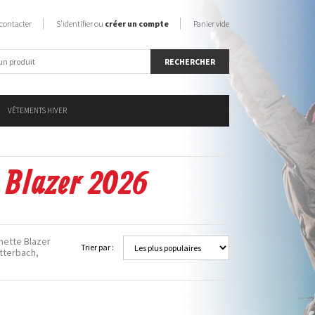
contacter
S'identifier ou
créer un compte
Panier vide
VÊTEMENTS HIVER
e Blazer 2026
inette Blazer
Trier par :
utterbach,