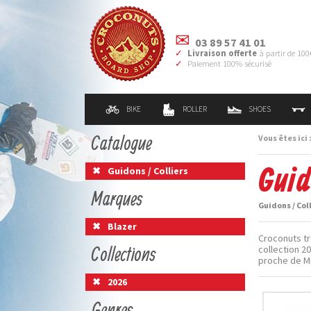
03 89 57 41 01
Livraison offerte
à partir de 100
Paiement 100% sécurisé
BIKE
ROLLER
SHOES
Catalogue
Vous êtes ici 
Guid
Guidons / Colliers
Marques
Guidons / Col
Blazer
Croconuts tro
Collections
collection 20
proche de M
2026
Genres