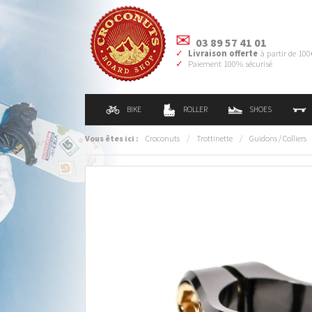
03 89 57 41 01
Livraison offerte
à partir de 100
Paiement 100% sécurisé
BIKE
ROLLER
SHOES
Vous êtes ici :
Croconuts
/
Trottinette
/
Guidons / Colliers