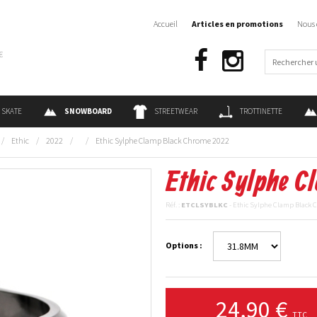
Accueil
Articles en promotions
Nous 
€
SKATE
SNOWBOARD
STREETWEAR
TROTTINETTE
/
Ethic
/
2022
/
/
Ethic Sylphe Clamp Black Chrome 2022
Ethic Sylphe C
Réf. :
ETCLSYBLKC
- Ethic Sylphe Clamp Black
Options :
24,90 €
TTC