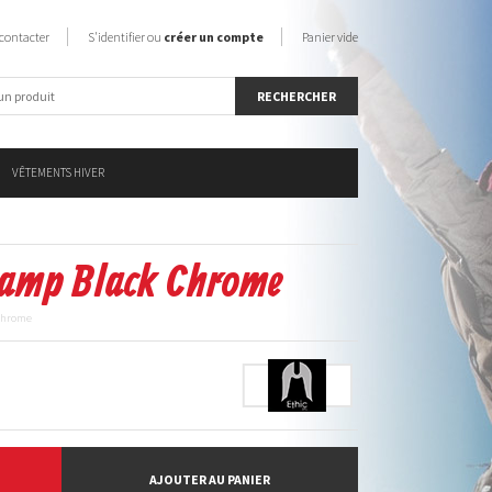
contacter
S'identifier ou
créer un compte
Panier vide
VÊTEMENTS HIVER
lamp Black Chrome
 Chrome
AJOUTER AU PANIER