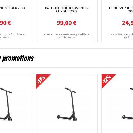
ANON BLACK 2023
BAR ETHIC DEILDEGAST NOIR
ETHIC SYLPHE 
CHROME 2023
20
90 €
99,00 €
24,
idons / Colliers
Trottinette Guidons / Colliers
Trottinette Gui
c 2023
Ethic 2023
Ethic
en promotions