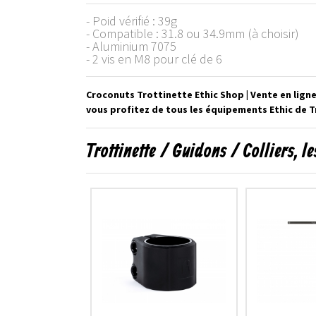
- Poid vérifié : 39g
- Compatible : 31.8 ou 34.9mm (à choisir)
- Aluminium 7075
- 2 vis en M8 pour clé de 6
Croconuts Trottinette Ethic Shop | Vente en lign
vous profitez de tous les équipements Ethic de T
Trottinette / Guidons / Colliers, 