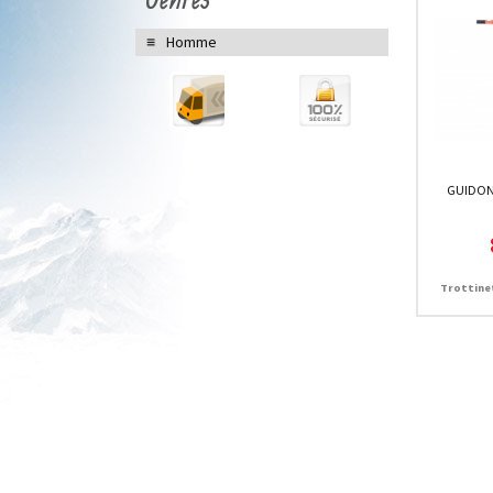
Homme
GUIDON 
Trottinet