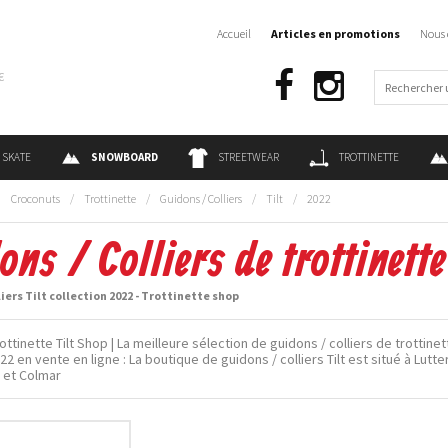
Accueil
Articles en promotions
Nous 
€
SKATE
SNOWBOARD
STREETWEAR
TROTTINETTE
:
Croconuts
/
Trottinette
/
Guidons / Colliers
/
Tilt
/
2022
ons / Colliers de trottinett
liers Tilt collection 2022 - Trottinette shop
ttinette Tilt Shop | La meilleure sélection de guidons / colliers de trottinett
22 en vente en ligne : La boutique de guidons / colliers Tilt est situé à Lut
 et Colmar