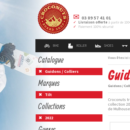
03 89 57 41 01
Livraison offerte
à partir de 100
Paiement 100% sécurisé
BIKE
ROLLER
SHOES
Catalogue
Vous êtes ici 
Guid
Guidons / Colliers
Marques
Guidons / Col
Tilt
Croconuts tro
Collections
collection 20
de Mulhouse
2022
Genres