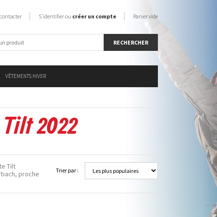
contacter
S'identifier ou
créer un compte
Panier vide
VÊTEMENTS HIVER
e Tilt 2022
e Tilt
Trier par :
terbach, proche