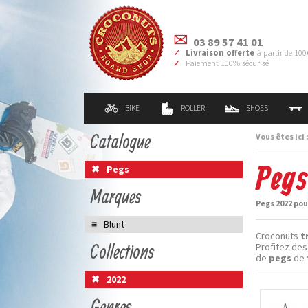
03 89 57 41 01
Livraison offerte
à partir de 100
Paiement 100% sécurisé
BIKE
ROLLER
SHOES
Catalogue
Vous êtes ici 
Pegs
Pegs
Marques
Pegs 2022 pou
Blunt
Croconuts
t
Collections
Profitez des
de
pegs
de
2022
Genres