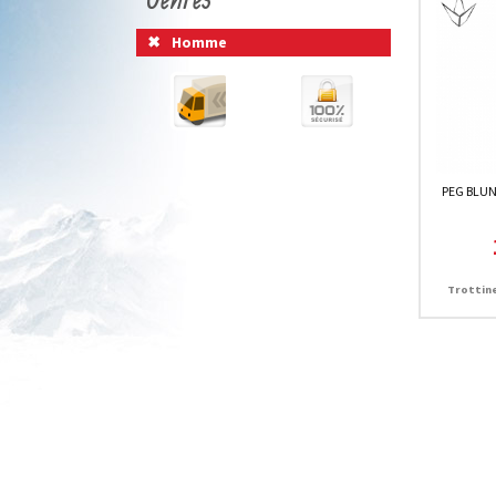
Homme
PEG BLUN
Trottin