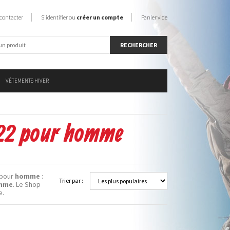
contacter
S'identifier ou
créer un compte
Panier vide
VÊTEMENTS HIVER
2022 pour homme
pour
homme
:
Trier par :
mme
. Le Shop
e.