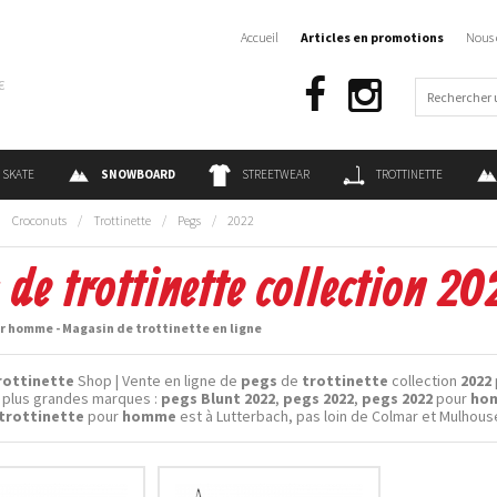
Accueil
Articles en promotions
Nous 
€
SKATE
SNOWBOARD
STREETWEAR
TROTTINETTE
:
Croconuts
/
Trottinette
/
Pegs
/
2022
 de trottinette collection 
r homme - Magasin de trottinette en ligne
rottinette
Shop | Vente en ligne de
pegs
de
trottinette
collection
2022
 plus grandes marques :
pegs Blunt 2022
,
pegs 2022
,
pegs 2022
pour
ho
trottinette
pour
homme
est à Lutterbach, pas loin de Colmar et Mulhous