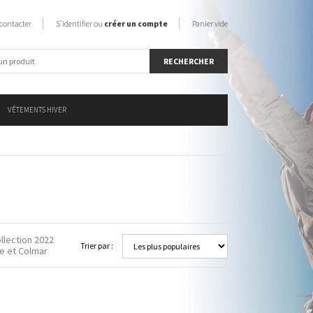
contacter
S'identifier ou
créer un compte
Panier vide
VÊTEMENTS HIVER
ollection 2022
Trier par :
se et Colmar