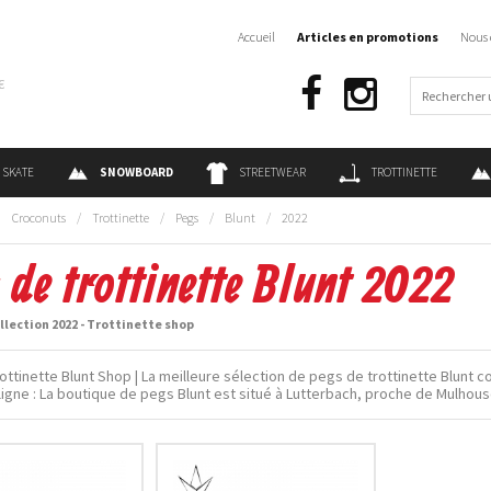
Accueil
Articles en promotions
Nous 
€
SKATE
SNOWBOARD
STREETWEAR
TROTTINETTE
:
Croconuts
/
Trottinette
/
Pegs
/
Blunt
/
2022
 de trottinette Blunt 2022
llection 2022 - Trottinette shop
ottinette Blunt Shop | La meilleure sélection de pegs de trottinette Blunt c
ligne : La boutique de pegs Blunt est situé à Lutterbach, proche de Mulhou