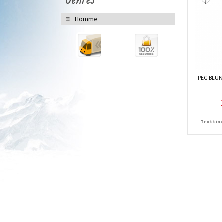
Homme
PEG BLUN
Trottin