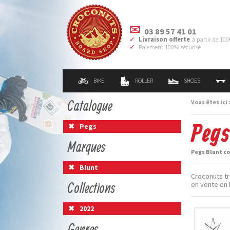
03 89 57 41 01
Livraison offerte
à partir de 100
Paiement 100% sécurisé
BIKE
ROLLER
SHOES
Catalogue
Vous êtes ici 
Pegs
Pegs
Marques
Pegs Blunt co
Blunt
Croconuts tr
Collections
en vente en 
2022
Genres