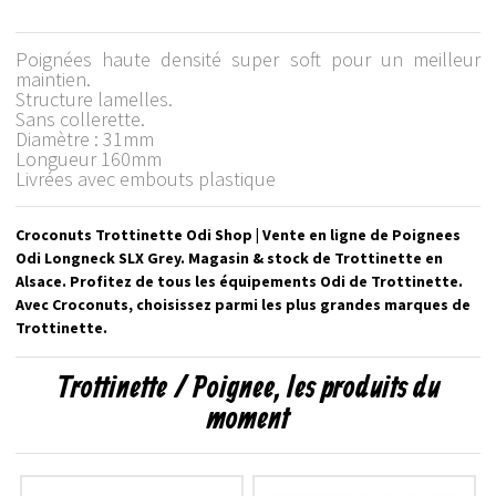
Poignées haute densité super soft pour un meilleur
maintien.
Structure lamelles.
Sans collerette.
Diamètre : 31mm
Longueur 160mm
Livrées avec embouts plastique
Croconuts Trottinette Odi Shop | Vente en ligne de Poignees
Odi Longneck SLX Grey. Magasin & stock de Trottinette en
Alsace. Profitez de tous les équipements Odi de Trottinette.
Avec Croconuts, choisissez parmi les plus grandes marques de
Trottinette.
Trottinette / Poignee, les produits du
moment