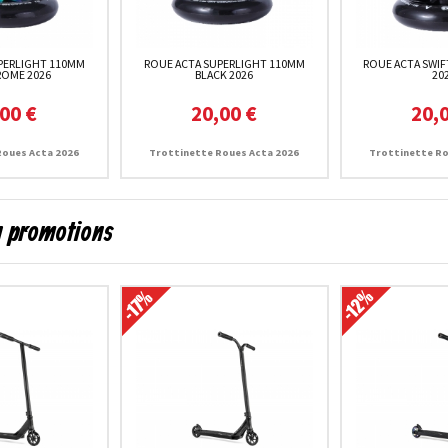
PERLIGHT 110MM
ROUE ACTA SUPERLIGHT 110MM
ROUE ACTA SWIF
OME 2026
BLACK 2026
20
00 €
20,00 €
20,
Roues Acta 2026
Trottinette Roues Acta 2026
Trottinette Ro
en promotions