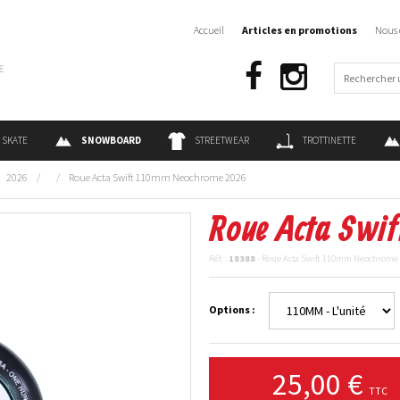
Accueil
Articles en promotions
Nous 
€
SKATE
SNOWBOARD
STREETWEAR
TROTTINETTE
2026
/
/
Roue Acta Swift 110mm Neochrome 2026
Roue Acta Swi
Réf. :
18388
- Roue Acta Swift 110mm Neochrome
Options :
25,00 €
TTC