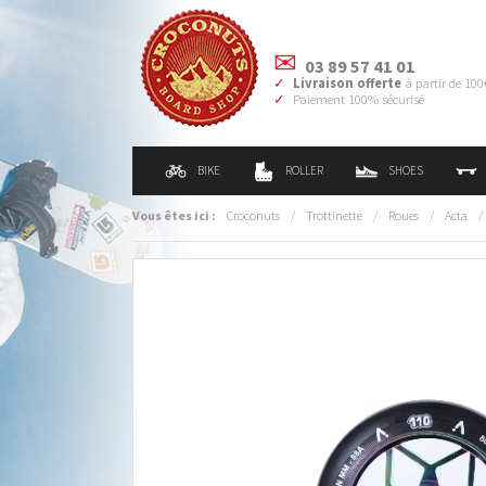
03 89 57 41 01
Livraison offerte
à partir de 100
Paiement 100% sécurisé
BIKE
ROLLER
SHOES
Vous êtes ici :
Croconuts
/
Trottinette
/
Roues
/
Acta
/