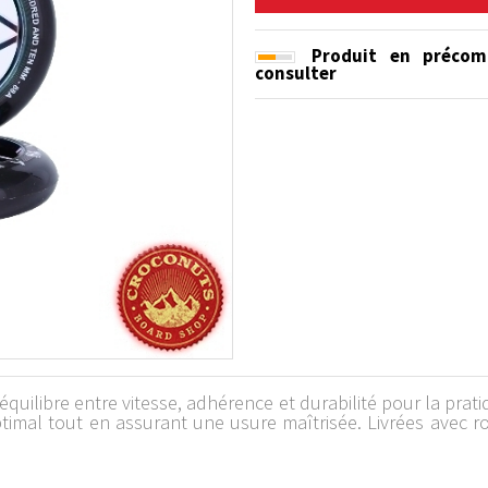
Produit en précom
consulter
uilibre entre vitesse, adhérence et durabilité pour la pratiq
imal tout en assurant une usure maîtrisée. Livrées avec ro