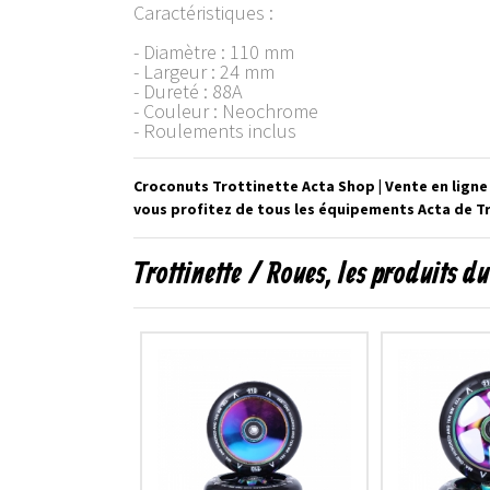
Caractéristiques :
- Diamètre : 110 mm
- Largeur : 24 mm
- Dureté : 88A
- Couleur : Neochrome
- Roulements inclus
Croconuts Trottinette Acta Shop | Vente en lign
vous profitez de tous les équipements Acta de Tr
Trottinette / Roues, les produits 