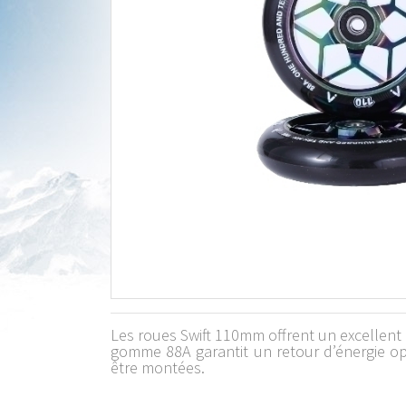
Les roues Swift 110mm offrent un excellent éq
gomme 88A garantit un retour d’énergie opt
être montées.