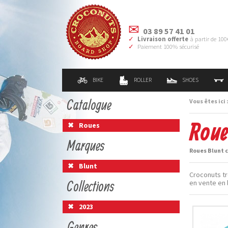
03 89 57 41 01
Livraison offerte
à partir de 100
Paiement 100% sécurisé
BIKE
ROLLER
SHOES
Catalogue
Vous êtes ici 
Roue
Roues
Marques
Roues Blunt c
Blunt
Croconuts tr
Collections
en vente en 
2023
Genres