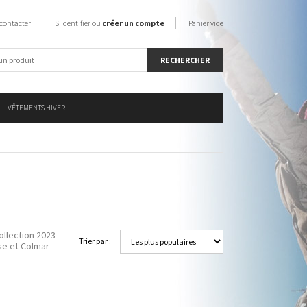
contacter
S'identifier ou
créer un compte
Panier vide
VÊTEMENTS HIVER
ollection 2023
Trier par :
se et Colmar