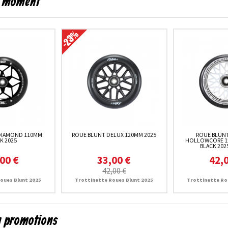
du moment
DIAMOND 110MM
ROUE BLUNT DELUX 120MM 2025
ROUE BLUN
K 2025
HOLLOWCORE 1
BLACK 202
00 €
33,00 €
42,
42,00 €
oues Blunt 2025
Trottinette Roues Blunt 2025
Trottinette Ro
en promotions