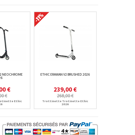
V2 NEOCHROME
ETHIC ERAWAN V2 BRUSHED 2026
26
00 €
239,00 €
00 €
268,00 €
otinette Ethic
Trottinette Trotinette Ethic
26
2026