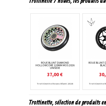
Trottinette / Roues, les produits 
ROUE BLUNT DIAMOND
ROUE BLUNT 
HOLLOWCORE 120MM MOS 2026
BLAC
UNISEXE
37,00 €
30,
Trottinette Roues Blunt 2026
Trottinette R
Trottinette, sélection de produits 