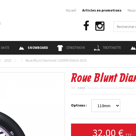
Accueil
Articles en promotions
Nous 
€
SKATE
SNOWBOARD
STREETWEAR
TROTTINETTE
/
2025
/
/
Roue Blunt Diamond 110MM Oilslick 2025
Roue Blunt Dia
Réf. :
5909
- Roue Blunt Diamond 110MM Oilslick
Options :
32,00 €
TTC