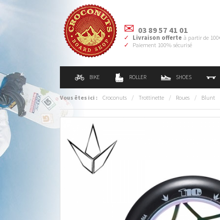
03 89 57 41 01
Livraison offerte
à partir de 100
Paiement 100% sécurisé
BIKE
ROLLER
SHOES
Vous êtes ici :
Croconuts
/
Trottinette
/
Roues
/
Blunt