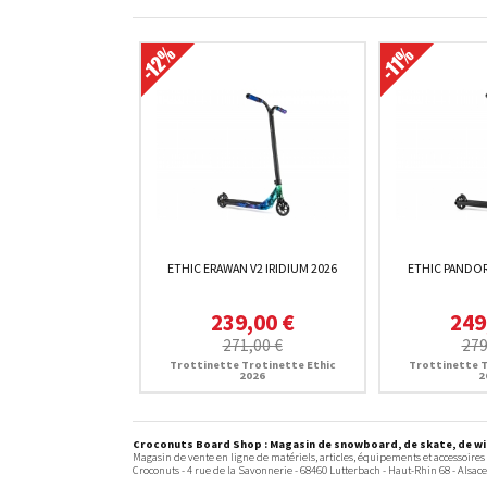
ETHIC ERAWAN V2 IRIDIUM 2026
ETHIC PANDOR
239,00 €
249
271,00 €
279
Trottinette Trotinette Ethic
Trottinette T
2026
2
Croconuts Board Shop : Magasin de snowboard, de skate, de win
Magasin de vente en ligne de matériels, articles, équipements et accessoires
Croconuts -
4 rue de la Savonnerie
-
68460
Lutterbach
- Haut-Rhin 68 -
Alsace