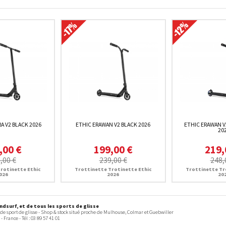
A V2 BLACK 2026
ETHIC ERAWAN V2 BLACK 2026
ETHIC ERAWAN 
20
,00 €
199,00 €
219,
,00 €
239,00 €
248,
rotinette Ethic
Trottinette Trotinette Ethic
Trottinette Tr
026
2026
20
dsurf, et de tous les sports de glisse
 de sport de glisse - Shop & stock situé proche de Mulhouse, Colmar et Guebwiller
-
France
- Tél :
03 89 57 41 01