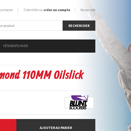
contacter
S'identifier ou
créer un compte
Panier vide
VÊTEMENTS HIVER
mond 110MM Oilslick
AJOUTER AU PANIER