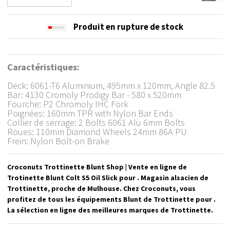
Produit en rupture de stock
Caractéristiques:
Deck: 6061-T6 Aluminium, 495mm x 120mm, Angle 82.5
Bar: 4130 Cromoly Prodigy Bar - 580 x 520mm
Fourche: P2 Chromoly IHC Fork
Poignées: 160mm TPR with Nylon Bar Ends
Collier de serrage: 2 Bolts 6061 Alu 6mm Bolts
Roues: 110mm Diamond Wheels 24mm 86A PU
Frein: Nylon Bolt-on Brake
Croconuts Trottinette Blunt Shop | Vente en ligne de
Trotinette Blunt Colt S5 Oil Slick pour . Magasin alsacien de
Trottinette, proche de Mulhouse. Chez Croconuts, vous
profitez de tous les équipements Blunt de Trottinette pour .
La sélection en ligne des meilleures marques de Trottinette.