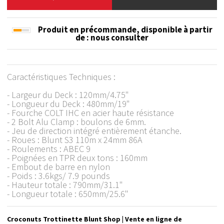
Produit en précommande, disponible à partir
de
: nous consulter
Caractéristiques Techniques :
- Largeur du Deck : 120mm/4.75"
- Longueur du Deck : 480mm/19"
- Fourche COLT IHC en acier haute résistance
- 2 Bolt Alu Clamp : boulons de 6mm.
- Jeu de direction intégré entièrement étanche.
- Roues : Blunt S3 110m x 24mm 86A
- Roulements : ABEC 9
- Poignées en TPR deux tons : 160mm
- Embout de barre en nylon
- Poids : 3.6kgs/ 7.9 pounds
- Hauteur totale : 790mm/31.1"
- Longueur totale : 650mm/25.6"
Croconuts Trottinette Blunt Shop | Vente en ligne de