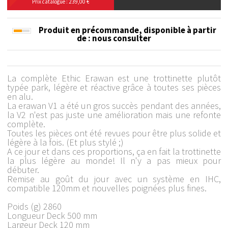
Prix catalogue : 239,00 €
Produit en précommande, disponible à partir
de
: nous consulter
La complète Ethic Erawan est une trottinette plutôt
typée park, légère et réactive grâce à toutes ses pièces
en alu.
La erawan V1 a été un gros succès pendant des années,
la V2 n'est pas juste une amélioration mais une refonte
complète.
Toutes les pièces ont été revues pour être plus solide et
légère à la fois. (Et plus stylé ;)
A ce jour et dans ces proportions, ça en fait la trottinette
la plus légère au monde! Il n'y a pas mieux pour
débuter.
Remise au goût du jour avec un système en IHC,
compatible 120mm et nouvelles poignées plus fines.
Poids (g) 2860
Longueur Deck 500 mm
Largeur Deck 120 mm