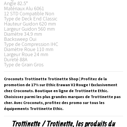
Angle 82.5°
Matériaux Alu 6061
12 STD Compatible Non
Type de Deck End Classic
Hauteur Guidon 620 mm
Largeur Guidon 560 mm
Diamètre 34.9 mm
Backsweep Oui
Type de Compression IHC
Diamètre Roue 110 mm
Largeur Roue 24 mm
Dureté 88A
Type de Grain Gros
Croconuts Trottinette Trotinette Shop | Profitez de la
promotion de 17% sur Ethic Erawan V2 Rouge ! Exclusivement
chez Croconuts. Boutique en ligne de Trottinette Ethic.
Choisissez parmi les plus grandes marques de Trottinette pas
cher. Avec Croconuts, profitez des promo sur tous les
équipements Trottinette Ethic.
Trottinette / Trotinette, les produits du