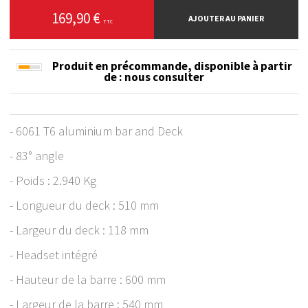
169,90 €
AJOUTER AU PANIER
TTC
Produit en précommande, disponible à partir
de
: nous consulter
- 6061 T6 aluminium bar and Deck
- 83° angle
- Poids : 2.940 Kg
- Longueur du deck : 510 mm
- Largeur du deck : 118 mm
- Headset intégré
- Hauteur de la barre : 600 mm
- Largeur de la barre : 540 mm