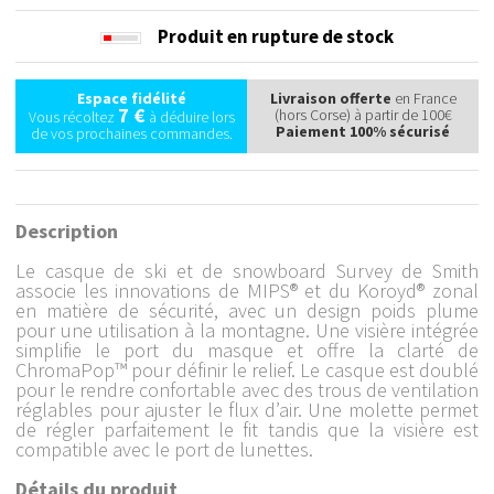
Produit en rupture de stock
Espace fidélité
Livraison offerte
en France
7 €
(hors Corse) à partir de 100€
Vous récoltez
à déduire lors
Paiement 100% sécurisé
de vos prochaines commandes.
Description
Le casque de ski et de snowboard Survey de Smith
associe les innovations de MIPS® et du Koroyd® zonal
en matière de sécurité, avec un design poids plume
pour une utilisation à la montagne. Une visière intégrée
simplifie le port du masque et offre la clarté de
ChromaPop™ pour définir le relief. Le casque est doublé
pour le rendre confortable avec des trous de ventilation
réglables pour ajuster le flux d’air. Une molette permet
de régler parfaitement le fit tandis que la visière est
compatible avec le port de lunettes.
Détails du produit