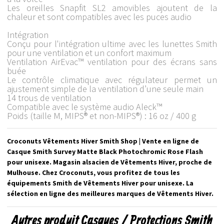
Les oreilles Snapfit SL2 amovibles ajoutent de la
chaleur et sont compatibles avec les puces audio
Intégration
Conçu pour l'intégration ultime avec les lunettes Smith
pour une ventilation et un confort maximum
Ventilation AirEvac™ ventilation pour des écrans sans
buée
Le contrôle climatique avec régulateur permet un
ajustement simple de la ventilation d’une seule main
14 trous de ventilation
Compatible avec le système audio Aleck™
Poids (taille M, MIPS® et non-MIPS®) : 16 oz / 400 g
Croconuts Vêtements Hiver Smith Shop | Vente en ligne de
Casque Smith Survey Matte Black Photochromic Rose Flash
pour unisexe. Magasin alsacien de Vêtements Hiver, proche de
Mulhouse. Chez Croconuts, vous profitez de tous les
équipements Smith de Vêtements Hiver pour unisexe. La
sélection en ligne des meilleures marques de Vêtements Hiver.
Autres produit Casques / Protections Smith