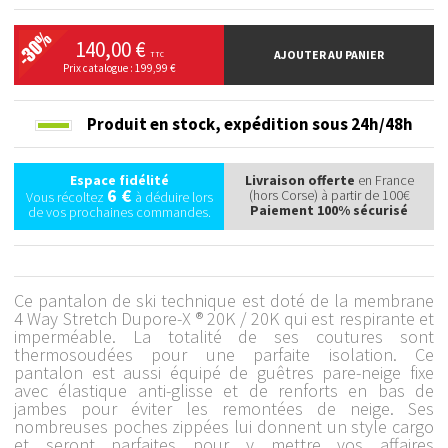
140,00 €
AJOUTER AU PANIER
TTC
Prix catalogue : 199,99 €
Produit en stock,
expédition sous 24h/48h
Espace fidélité
Livraison offerte
en France
6 €
(hors Corse) à partir de 100€
Vous récoltez
à déduire lors
Paiement 100% sécurisé
de vos prochaines commandes.
Ce pantalon de ski technique est doté de la membrane
4 Way Stretch Dupore-X ® 20K / 20K qui est respirante et
imperméable. La totalité de ses coutures sont
thermosoudées pour une parfaite isolation. Ce
pantalon est aussi équipé de guêtres pare-neige fixe
avec élastique anti-glisse et de renforts en bas de
jambes pour éviter les remontées de neige. Ses
nombreuses poches zippées lui donnent un style cargo
et seront parfaites pour y mettre vos affaires