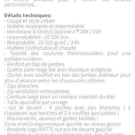
personnelles.
Détails techniques:
- Coupe et style urbain
- Matière respirante et imperméable
- Membrane 4-Stretch Dupore-X ® 20K / 20K
- Imperméabilité : 20 000 mm
- Respirabilité : 20 000 g/m2 / 24h
- Matière Confortable et chaude
- Totalité des coutures thermosoudées pour une
parfaite isolation
- Renfort en bas de jambes
- Guêtre pare-neige fixe avec élastique antiglisse
- Ourlet avec soufflet en bas des jambes extérieur pour
plus d'aisance selon les chaussures utilisées
- Zips étanches
- Zip ventilation entre-jambes
- Ceinture large pour un meilleur maintien du dos
- Taille ajustable par serrage
- sur le devant : 4 poches avec zips étanches ( 2
classiques aux hanches et 2 à soufflet aux cuisses )
- Mouvements, aisance et gestes facilités :
Zone stretch ergonomique ajoutée au niveau genou
- Broderie logo WATTS sur poche devant gauche
- Broderie au niveau de la découpe dos, bas de jambe