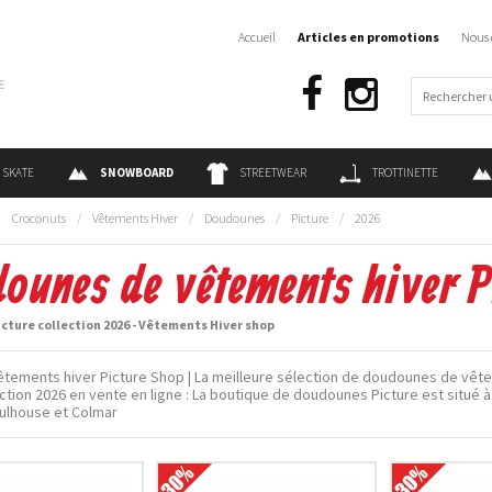
Accueil
Articles en promotions
Nous 
€
SKATE
SNOWBOARD
STREETWEAR
TROTTINETTE
:
Croconuts
/
Vêtements Hiver
/
Doudounes
/
Picture
/
2026
ounes de vêtements hiver P
ture collection 2026 - Vêtements Hiver shop
tements hiver Picture Shop | La meilleure sélection de doudounes de vêt
ection 2026 en vente en ligne : La boutique de doudounes Picture est situé à
ulhouse et Colmar