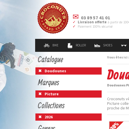
03 89 57 41 01
Livraison offerte
à partir de 100
Paiement 100% sécurisé
BIKE
ROLLER
SHOES
Catalogue
Vous êtes ici 
Doud
Doudounes
Marques
Doudounes Pic
Picture
Croconuts vê
Collections
Picture coll
proche de M
2026
Genres