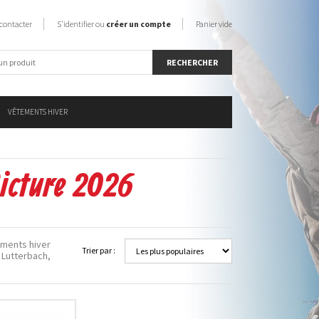
contacter
S'identifier ou
créer un compte
Panier vide
VÊTEMENTS HIVER
icture 2026
ements hiver
Trier par :
 Lutterbach,