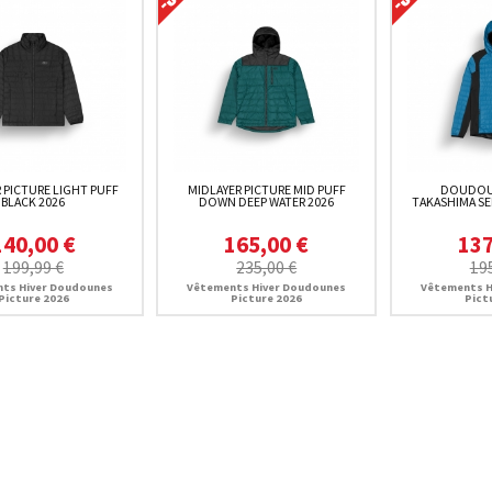
 PICTURE LIGHT PUFF
MIDLAYER PICTURE MID PUFF
DOUDOU
BLACK 2026
DOWN DEEP WATER 2026
TAKASHIMA SE
140,00 €
165,00 €
137
199,99 €
235,00 €
19
ts Hiver Doudounes
Vêtements Hiver Doudounes
Vêtements H
Picture 2026
Picture 2026
Pict