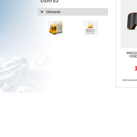
Unisexe
MASQU
FEND
Vêtement