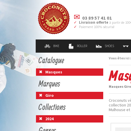
03 89 57 41 01
Livraison offerte
à partir de 100
Paiement 100% sécurisé
BIKE
ROLLER
SHOES
Catalogue
Vous êtes ici 
Masq
Masques
Marques
Masques Giro 
Giro
Croconuts vê
Collections
collection 2
Mulhouse et
2024
Genres