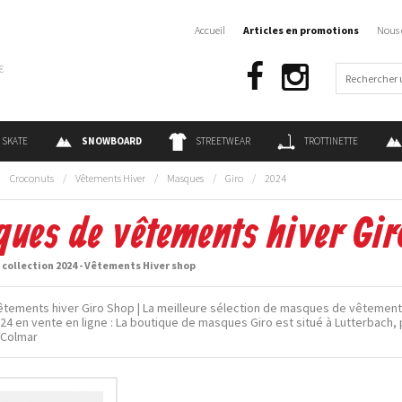
Accueil
Articles en promotions
Nous 
€
SKATE
SNOWBOARD
STREETWEAR
TROTTINETTE
:
Croconuts
/
Vêtements Hiver
/
Masques
/
Giro
/
2024
ues de vêtements hiver Gi
collection 2024 - Vêtements Hiver shop
tements hiver Giro Shop | La meilleure sélection de masques de vêtements
024 en vente en ligne : La boutique de masques Giro est situé à Lutterbach,
 Colmar