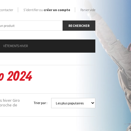
contacter
S'identifier ou
créer un compte
Panier vide
VÊTEMENTS HIVER
ro 2024
 hiver Giro
Trier par :
 proche de